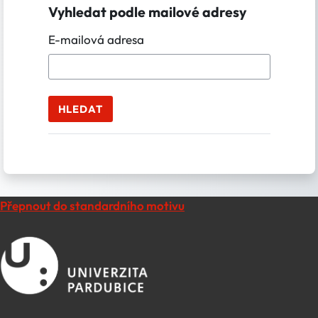
Vyhledat podle mailové adresy
Vyhledat podle mailové adresy
E-mailová adresa
Přepnout do standardního motivu